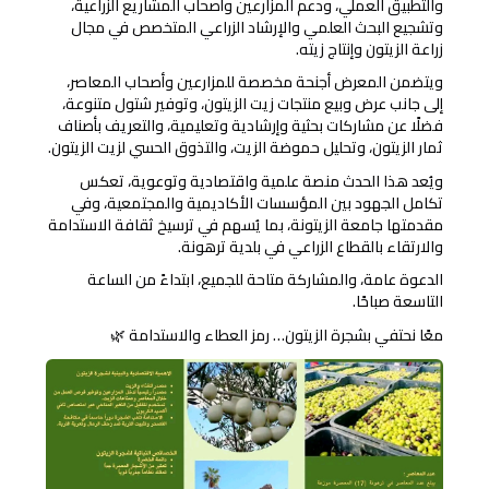
والتطبيق العملي، ودعم المزارعين وأصحاب المشاريع الزراعية،
وتشجيع البحث العلمي والإرشاد الزراعي المتخصص في مجال
زراعة الزيتون وإنتاج زيته.
تسجيل الدخول
ويتضمن المعرض أجنحة مخصصة للمزارعين وأصحاب المعاصر،
إلى جانب عرض وبيع منتجات زيت الزيتون، وتوفير شتول متنوعة،
فضلًا عن مشاركات بحثية وإرشادية وتعليمية، والتعريف بأصناف
ثمار الزيتون، وتحليل حموضة الزيت، والتذوق الحسي لزيت الزيتون.
ويُعد هذا الحدث منصة علمية واقتصادية وتوعوية، تعكس
تكامل الجهود بين المؤسسات الأكاديمية والمجتمعية، وفي
مقدمتها جامعة الزيتونة، بما يُسهم في ترسيخ ثقافة الاستدامة
والارتقاء بالقطاع الزراعي في بلدية ترهونة.
الدعوة عامة، والمشاركة متاحة للجميع، ابتداءً من الساعة
التاسعة صباحًا.
معًا نحتفي بشجرة الزيتون… رمز العطاء والاستدامة 🌿