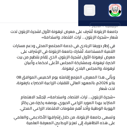
الرئيسية
الأخبار
english
جامعة الزيتونة تُشرف على معرض ترهونة الأول لشجرة الزيتون تحت
شعار «شجرة الزيتون… تراث، اقتصاد، واستدامة»
الرئيسية
في إطار دورها الريادي في خدمة المجتمع المحلي ودعم مسارات
التنمية المستدامة، تُشارك جامعة الزيتونة في الإشراف على
حول الجامعة
معرض ترهونة الأول لشجرة الزيتون، الذي يُقام بتنظيم من بيت
الخبرة ترهونة، وبمشاركة المجلس الأعلى لحكماء وأعيان
الكليات
ترهونة، والمجلس البلدي ترهونة.
ويأتي هذا المعرض، المزمع إقامته يوم الخميس الموافق 08
الإدارات
يناير 2026م، بالمعهد العالي للتقنيات الزراعية الخضراء بترهونة،
تحت شعار
البرامج
«شجرة الزيتون… تراث، اقتصاد، واستدامة»، ليُجسّد الاهتمام
البحث
المتزايد بهذا المورد الزراعي الحيوي، بوصفه ركيزة من ركائز
الهوية الوطنية وأحد أهم مقومات الاقتصاد الزراعي المحلي.
الخريجون
وتسعى جامعة الزيتونة، من خلال إشرافها الأكاديمي والعلمي
على هذه التظاهرة، إلى تعزيز الربط بين المعرفة العلمية
أنشطة الجامعة