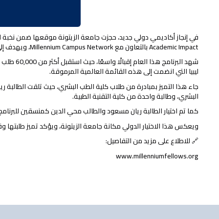
Academic Impact بالتعاون مع Millennium Campus Network، ويهدف إلى دعم وتمكين القيادات الطلابية في مجالات تحقيق أهداف التنمية المستدامة (SDGs) داخل الجامعات والمجتمعات.
ليبيا التي انضمت إلى هذه القائمة العالمية المرموقة.
جاء هذا التميز بمبادرة من طلاب كلية الطب البشري، حيث تلقت الطالبة 
البشري، وطالبة واحدة من كلية التقنية الطبية.
كما تم اختيار الطالبة ريان مسعود والطالب محي الدين كمنسقين للبرنامج بجامعة الزيتونة لعام 2025، ليتوليا مهام الإشراف على تنفيذ أنشطت
ويعكس هذا الاختيار الدولي مكانة جامعة الزيتونة، ويؤكد تميز طلبتها 
🔗 للاطلاع على مزيد من التفاصيل:
www.millenniumfellows.org